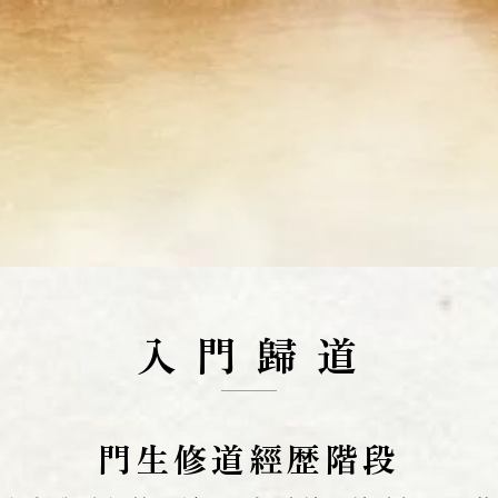
入 門 歸 道
門生修道經歴階段