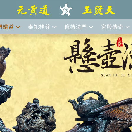
門歸道
奉祀神尊
修持法門
宮殿傳奇