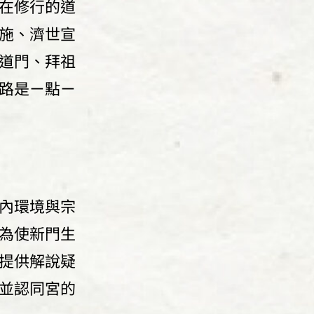
在修行的道
施、濟世宣
道門、拜祖
路是ㄧ點ㄧ
內環境與宗
為使新門生
提供解說疑
並認同宮的