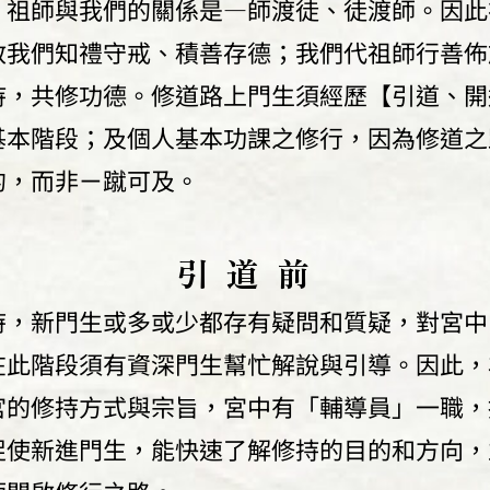
，祖師與我們的關係是—師渡徒、徒渡師。因此
教我們知禮守戒、積善存德；我們代祖師行善佈
持，共修功德。修道路上門生須經歷【引道、開
基本階段；及個人基本功課之修行，因為修道之
的，而非ㄧ蹴可及。
引 道 前
時，新門生或多或少都存有疑問和質疑，對宮中
在此階段須有資深門生幫忙解說與引導。因此，
宮的修持方式與宗旨，宮中有「輔導員」一職，
促使新進門生，能快速了解修持的目的和方向，