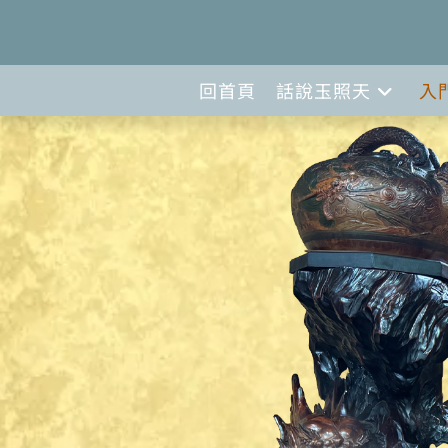
回首頁
話說玉照天
入