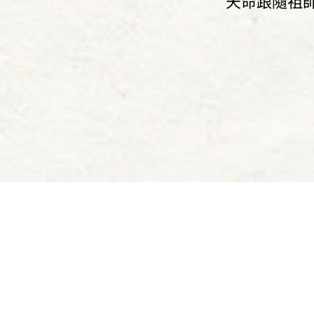
天命跟隨祖