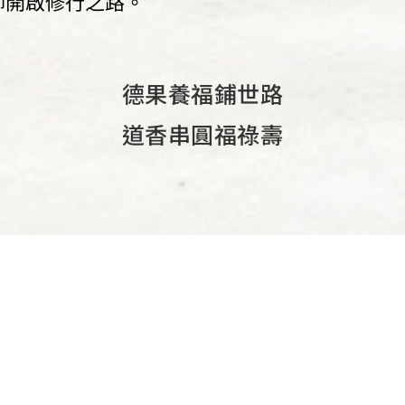
師開啟修行之路。
德果養福鋪世路
道香串圓福祿壽