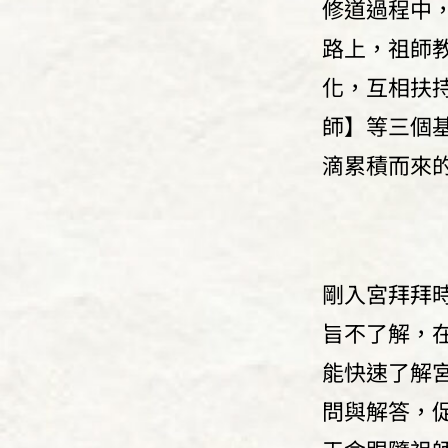
修道過程中
路上，祖師
化，互相扶
師】等三個
滴累積而來
剛入宮拜拜
旨不了解，
能快速了解
問與解答，