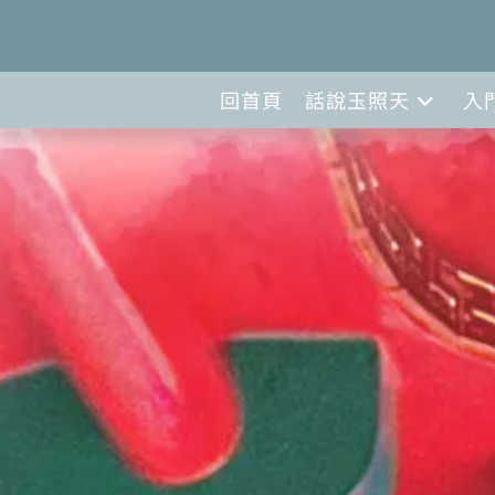
回首頁
話說玉照天
入